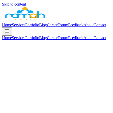
Skip to content
Home
Services
Portfolio
Blog
Career
Forum
Feedback
About
Contact
Home
Services
Portfolio
Blog
Career
Forum
Feedback
About
Contact
0
+