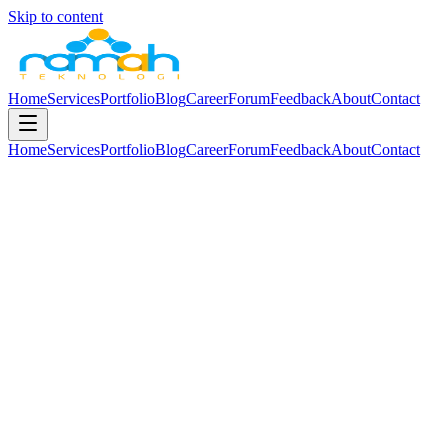
Skip to content
Home
Services
Portfolio
Blog
Career
Forum
Feedback
About
Contact
Home
Services
Portfolio
Blog
Career
Forum
Feedback
About
Contact
0
+
Instansi Pusat