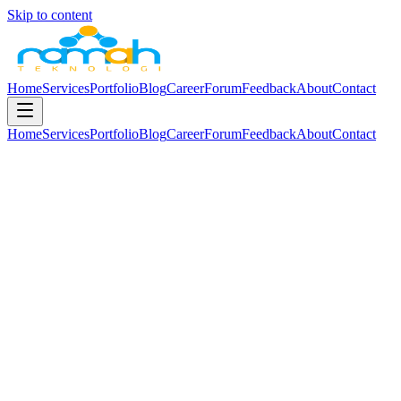
Skip to content
Home
Services
Portfolio
Blog
Career
Forum
Feedback
About
Contact
Home
Services
Portfolio
Blog
Career
Forum
Feedback
About
Contact