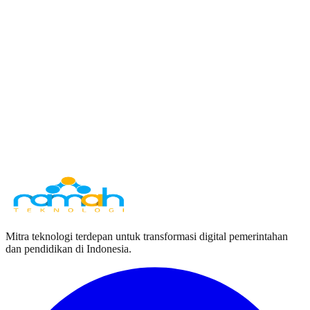
OUR OFFICE
Jl. Ir. H. Juanda no.1 Jatiluhur Purwakarta
West Java, Indonesia 41115
EMAIL US
info@ramahteknologi.com
Response within 24 hours
CALL SUPPORT
+62 857-2217-0064
Mon - Fri, 9am - 5pm
FOLLOW US
Mitra teknologi terdepan untuk transformasi digital pemerintahan
dan pendidikan di Indonesia.